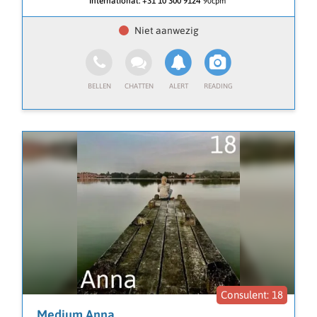
International:
+31 10 300 9124
90cpm
⭐ Persoonlijke transformatie
⭐ Familie & kinderen
18
Medium Anna