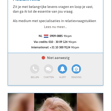
Zit je met belangrijke levens vragen en loop je vast,
dan ga ik tot de essentie van jou vraag.
Als medium met specialisaties in relatievraagstukken
kijk ik via mijn Helderziende Horend wetende gave en
Lees nu meer...
een tarot legging of soms ook numerologie en
droomuitleg om het antwoord te vinden op jou vraag
NL
0909-0885
90
cpm
en je op een positieve manier verder kunt. Wat mij
Via credits:
010 - 30 09 124
90cpm
onderscheid is mijn nuchtere benadering, van deze
International:
+31 10 300 9124
90cpm
eeuwen oude praktijken. Waardoor ik spirituele
begeleiding toegankelijk maak. Warme groeten Anna