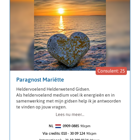
25
Paragnost Mariëtte
Heldervoelend Helderwetend Gidsen.
Als heldervoelend medium voel ik energieën en in
samenwerking met mijn gidsen help ik je antwoorden
te vinden op jouw vragen.
Lees nu meer...
Je kunt bij mij terecht voor vragen over:
NL
0909-0885
90
cpm
⭐ Relaties & liefde
Via credits:
010 - 30 09 124
90cpm
⭐ Werk & carrière