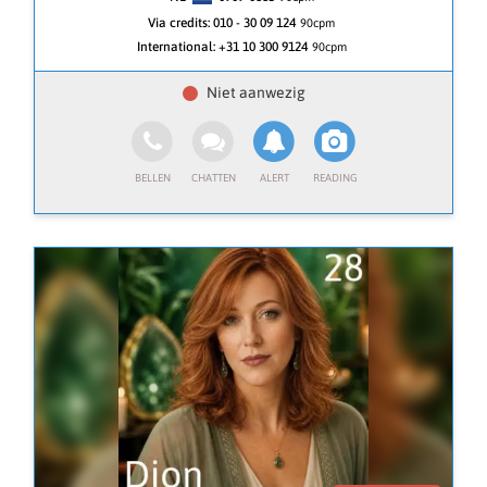
🔮 Diepgaande inzichten en energieafstemming
Via credits:
010 - 30 09 124
90cpm
paranormaal deskundig.
International:
+31 10 300 9124
90cpm
○ Ik stem me af op jouw energie met mijn paranormale
gaven.
○ Gebruik van orakel- en tarotkaarten, de pendel en
chakra-diagnoses.
○ Inzichten over liefde, werk, zielsverbindingen en
levensvragen.
○ Hulp bij het oplossen van blokkades en het vinden
van balans.
🌟 Meer dan alleen inzichten
○ Praktische adviezen en rituelen afgestemd op de
natuurelementen.
○ Energetische zuivering en boodschappen van
engelen en spirituele gidsen.
💖 Een veilige plek voor jouw vragen
○ Je wordt gehoord, begrepen en gesteund.
○ Helderheid, kracht en spirituele groei staan centraal.