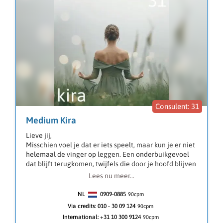
Helderziend.
Paragnost.
coach.
Vragen over relaties(problemen)
Inzichten.
Verleden heden toekomst.
Werk en loopbaan.
Bindingsangst.
groeiprocessen.
energie lezen.
Kaartlegster.
31
Wichelroede.
Medium Kira
Blokkades doorbreken.
burn-out.
Lieve jij,
stress.
Misschien voel je dat er iets speelt, maar kun je er niet
Narcisme.
helemaal de vinger op leggen. Een onderbuikgevoel
Pendelen.
dat blijft terugkomen, twijfels die door je hoofd blijven
Echtscheiding.
gaan of situaties die je energie kosten. Dat kan onrust
Lees nu meer...
Zielsmissie.
geven en het gevoel dat je even vastloopt. Juist op
Hoogsensitiviteit.
zulke momenten kan het helpend zijn dat er iemand
NL
0909-0885
90
cpm
met je meekijkt, iemand die met een frisse en open
Via credits:
010 - 30 09 124
90cpm
blik naar jouw situatie kijkt.
Geen zin om te bellen of heb je haast? Stuur me dan
International:
+31 10 300 9124
90cpm