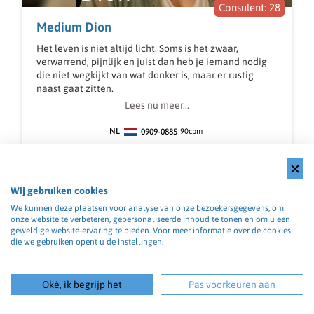
28
📞 Bel en laat het Universum je de weg wijzen!
Medium Dion
Geen zin om te bellen of heb je haast? Stuur me dan
gewoon even een berichtje via de chat.
Het leven is niet altijd licht. Soms is het zwaar,
verwarrend, pijnlijk en juist dan heb je iemand nodig
🌿 Licht en liefde! 🌙💜
die niet wegkijkt van wat donker is, maar er rustig
naast gaat zitten.
Lees nu meer...
Ik ben Dion - heldervoelend medium en
tarotconsulent.
NL
0909-0885
90
cpm
Via credits:
010 - 30 09 124
90cpm
Ik ben niet bang van de moeilijke vragen. Van het
International:
+31 10 300 9124
90cpm
verdriet dat geen naam heeft, de relatie die vastloopt,
de keuze die je 's nachts wakker houdt. Ik stem mij af
Wij gebruiken cookies
op de energie die jij meedraagt - het lichte én het
zware - en voel aan wat er werkelijk speelt onder de
We kunnen deze plaatsen voor analyse van onze bezoekersgegevens, om
onze website te verbeteren, gepersonaliseerde inhoud te tonen en om u een
oppervlakte.
geweldige website-ervaring te bieden. Voor meer informatie over de cookies
die we gebruiken opent u de instellingen.
Samen met Tarot en Lenormand vertaal ik dat
aanvoelen naar heldere, eerlijke inzichten. De kaarten
tonen niet alleen wat mooi is - ze tonen ook wat klaar
Oké, ik begrijp het
Pas voorkeuren aan
is om gezien en herschreven te worden.