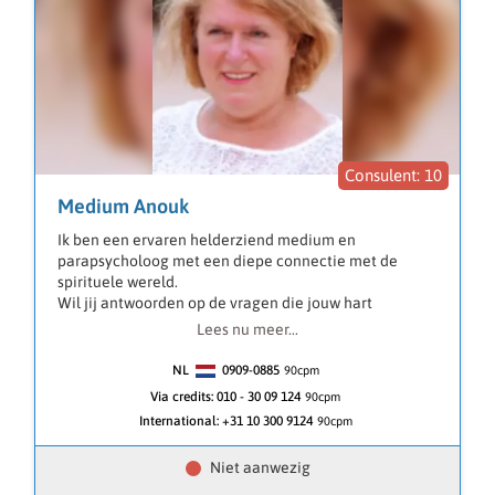
10
Medium Anouk
Ik ben een ervaren helderziend medium en
parapsycholoog met een diepe connectie met de
spirituele wereld.
Wil jij antwoorden op de vragen die jouw hart
bezighouden?
Lees nu meer...
Met liefdevolle energieën help ik je graag bij:
NL
0909-0885
90
cpm
• Relaties & Liefde: Ontdek de dynamiek van je
Via credits:
010 - 30 09 124
90cpm
relaties, hoe je elkaar aanvult en wat je van elkaar
International:
+31 10 300 9124
90cpm
kunt leren.
• Levensvragen: Vind geluk, rust, acceptatie, zingeving,
vrede, welzijn en liefde in je leven.
• Inzicht in je relatie: Krijg diepgaand inzicht in je