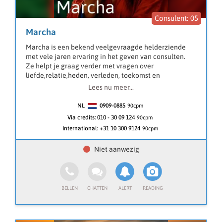
Ook geef ik energetische helingen op afstand om
05
eventuele blokkades weg te halen geheel of op dat
Marcha
moment gedeeltelijk.
Niet altijd kan een blokkade direct weggehaald
Marcha is een bekend veelgevraagde helderziende
worden, omdat u dan nog niet zover bent in dat proces.
met vele jaren ervaring in het geven van consulten.
Ik ben er voor jou❣️
Ze helpt je graag verder met vragen over
liefde,relatie,heden, verleden, toekomst en
Talen Nederlands - Engels
zielsliefdes.
Lees nu meer...
Maar ook voor jouw spirituele ontwikkeling kun je bij
Marcha terecht.
NL
0909-0885
90
cpm
Door middel van heel zuiver invoelen ziet Marcha al
Via credits:
010 - 30 09 124
90cpm
snel de kern van jou vraag.💖
International:
+31 10 300 9124
90cpm