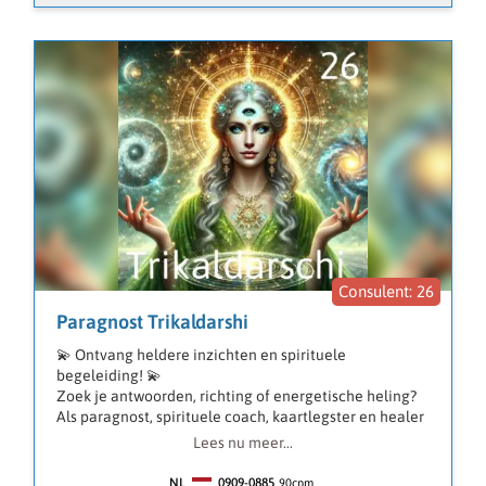
26
Paragnost Trikaldarshi
💫 Ontvang heldere inzichten en spirituele
begeleiding! 💫
Zoek je antwoorden, richting of energetische heling?
Als paragnost, spirituele coach, kaartlegster en healer
sta ik voor je klaar met eerlijke en zuivere
Lees nu meer...
boodschappen.
NL
0909-0885
90
cpm