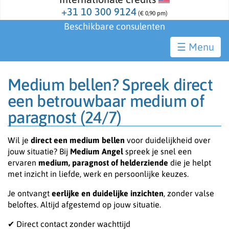
+31 10 300 9124
(€ 0,90 pm)
Beschikbare consulenten
☰
Medium bellen? Spreek direct
een betrouwbaar medium of
paragnost (24/7)
Wil je
direct een medium bellen
voor duidelijkheid over
jouw situatie? Bij
Medium Angel
spreek je snel een
ervaren
medium, paragnost of helderziende
die je helpt
met inzicht in liefde, werk en persoonlijke keuzes.
Je ontvangt
eerlijke en duidelijke inzichten
, zonder valse
beloftes. Altijd afgestemd op jouw situatie.
✔ Direct contact zonder wachttijd