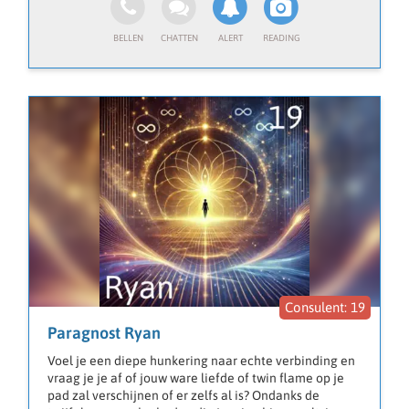
lezen die in foto's aanwezig zijn.
Als HSP (Hoog Sensitief Persoon) en Lichtwerker
verbind ik me met hogere energieën om je te helpen
bij:
Reïncarnatie: om inzicht te krijgen in vorige levens en
hun invloed op dit leven.
Aura's: om blokkades in jouw energieveld op te sporen
en te helen.
Engelen: om begeleiding en steun van de engelen te
ontvangen.❤️
Rouwverwerking: om troost en healing te bieden in
tijden van verlies.
Ben jij klaar om de kracht van jouw intuïtie te
ontdekken?
Neem dan nu contact met me op voor een reading of
coaching.
Ik sta klaar om je te begeleiden op jouw pad naar
19
inzicht, balans en innerlijke rust.
Paragnost Ryan
Warme groet,
Voel je een diepe hunkering naar echte verbinding en
An🌷
vraag je je af of jouw ware liefde of twin flame op je
pad zal verschijnen of er zelfs al is? Ondanks de