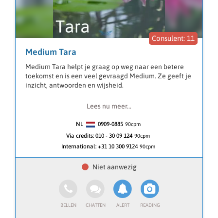
je voor staat.
11
Medium Tara
Medium Tara helpt je graag op weg naar een betere
toekomst en is een veel gevraagd Medium. Ze geeft je
inzicht, antwoorden en wijsheid.
Met veel licht en liefde kijk ik met je naar het heden,
Lees nu meer...
het verleden en naar jouw toekomst. Mijn
helderziendheid en heldervoelendheid duiden voor
NL
0909-0885
90
cpm
jou onder andere liefde, relaties, tweelingzielen, HSP
Via credits:
010 - 30 09 124
90cpm
en hoogbegaafdheid, werk en financiën.
International:
+31 10 300 9124
90cpm
Je mag mij alle vragen stellen. Vanuit een algemeen
consult komen we samen vanzelf bij de belangrijke
vragen uit maar vooral bij de antwoorden die jou
verder helpen.
Talen Nederlands - Engels