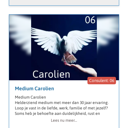
06
Medium Carolien
Medium Carolien
Helderziend medium met meer dan 30 jaar ervaring.
Loop je vast in de liefde, werk, familie of met jezelf?
Soms heb je behoefte aan duidelijkheid, rust en
iemand die écht met je meekijkt. Tijdens een consult
Lees nu meer...
stem ik me direct op jou af, zonder dat je vooraf veel