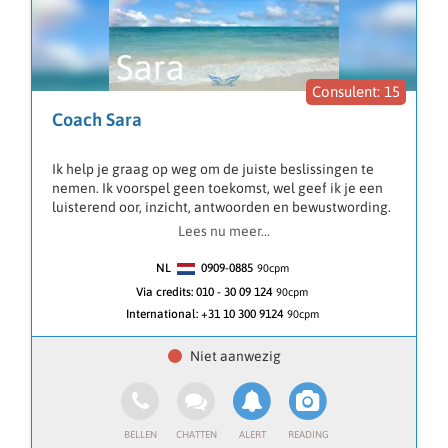
15
Coach Sara
Ik help je graag op weg om de juiste beslissingen te
nemen. Ik voorspel geen toekomst, wel geef ik je een
luisterend oor, inzicht, antwoorden en bewustwording.
Waar ik vooral in gespecialiseerd ben is om blokkades
Lees nu meer...
weg te halen die uit je verleden komen waardoor je nu
niet de juiste beslissingen kan nemen.
NL
0909-0885
90
cpm
Met mijn ervaring kan ik je helpen inzicht geven in
Via credits:
010 - 30 09 124
90cpm
liefde, relaties, werk en financiën, door problemen uit
International:
+31 10 300 9124
90cpm
het verleden samen op te lossen.
Je kan mij alles vragen over je verleden en als coach
gaan we samen op zoek naar antwoorden voor de
toekomst.
Ik doe geen kaartlegging en toekomstvoorspellingen.