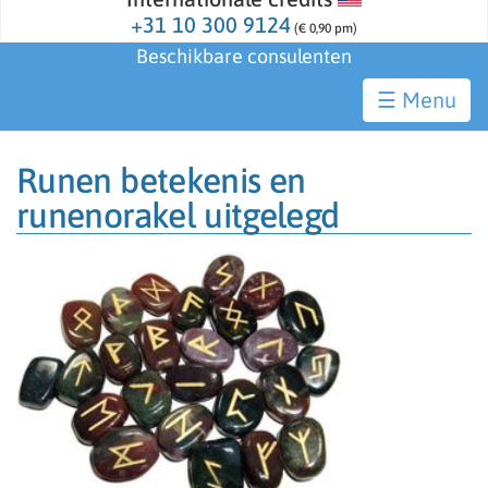
+31 10 300 9124
(€ 0,90 pm)
Beschikbare consulenten
☰
Runen betekenis en
runenorakel uitgelegd