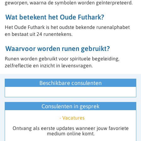
geworpen, waarna de symbolen worden geïnterpreteerd.
- Medium
- Paragnost
Wat betekent het Oude Futhark?
- Spiritueel
- Kaartleggen wel belangrijk dat er dan ook een gave is
Het Oude Futhark is het oudste bekende runenalphabet
bv Helderziend
en bestaat uit 24 runentekens.
- Spiritueel en paranormaal begaafd
- Thuis in de wet van aantrekking.
Waarvoor worden runen gebruikt?
- Lichtwerker
- Astroloog
Runen worden gebruikt voor spirituele begeleiding,
- Channeling
- Aura lezen
zelfreflectie en inzicht in levensvragen.
- Nummeroloog/ Astroloog
- Pendelaar
Beschikbare consulenten
- Fotoreading
- Sjamaan
- Reiki
“We selecteren onze medewerkers met zorg”
Consulenten in gesprek
-
Vacatures
Wij bieden je een professionele werkomgeving waarin
Ontvang als eerste updates wanneer jouw favoriete
je talenten tot hun recht komen.
medium online komt.
👉 Meld je aan en start direct met werken vanuit jouw