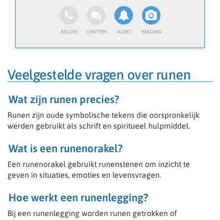
• Inzicht geven in hun situatie
• Werken met intuïtie, empathie en respect
• Een veilige en vertrouwde omgeving bieden
Wat we zoeken
• Je bent empathisch en integer
• Je kunt goed aanvoelen wat iemand nodig heeft
• Je communiceert duidelijk en professioneel
Veelgestelde vragen over runen
• Ervaring met coaching of spiritualiteit
Wat zijn runen precies?
Wat je krijgt
• Volledig flexibel werken (waar en wanneer jij wilt)
Runen zijn oude symbolische tekens die oorspronkelijk
• Werken vanuit huis
werden gebruikt als schrift en spiritueel hulpmiddel.
• Onderdeel van een professioneel platform
Wat is een runenorakel?
Wij zijn op zoek naar gemotiveerde consulenten.
Spreekt onderstaande je aan, vul het vacature
Een runenorakel gebruikt runenstenen om inzicht te
formulier in en we zullen contact opnemen voor een
geven in situaties, emoties en levensvragen.
gesprek.
Hoe werkt een runenlegging?
Kun jij of ben jij o.a.:
- Zelfstandig ondernemer
Bij een runenlegging worden runen getrokken of
- Helderziend