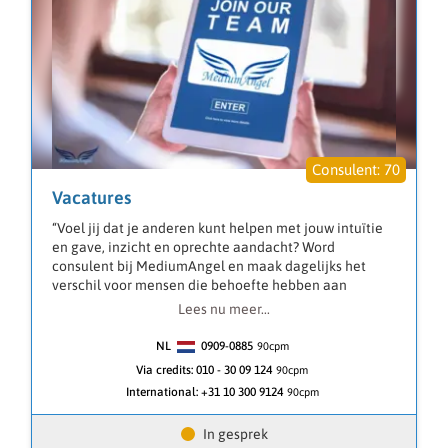
70
Vacatures
“Voel jij dat je anderen kunt helpen met jouw intuïtie
en gave, inzicht en oprechte aandacht? Word
consulent bij MediumAngel en maak dagelijks het
verschil voor mensen die behoefte hebben aan
duidelijke en respectvolle begeleiding.”
Lees nu meer...
Bij MediumAngel draait het om echte connectie. Als
consulent bied je mensen een luisterend oor, maar
NL
0909-0885
90
cpm
vooral heldere inzichten, begeleiding en
Via credits:
010 - 30 09 124
90cpm
ondersteuning op momenten dat zij dit nodig hebben.
International:
+31 10 300 9124
90cpm
Wat je doet
• Mensen begeleiden via telefoon of chat