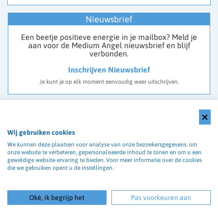
Nieuwsbrief
Een beetje positieve energie in je mailbox? Meld je
aan voor de Medium Angel nieuwsbrief en blijf
verbonden.
Inschrijven Nieuwsbrief
Je kunt je op elk moment eenvoudig weer uitschrijven.
Merkrecht Medium Angel®
Wij gebruiken cookies
We kunnen deze plaatsen voor analyse van onze bezoekersgegevens, om
onze website te verbeteren, gepersonaliseerde inhoud te tonen en om u een
geweldige website-ervaring te bieden. Voor meer informatie over de cookies
die we gebruiken opent u de instellingen.
Medium Angel® is een officieel geregistreerd merk
en juridisch beschermd.
Dit onderstreept onze betrouwbaarheid en
Oké, ik begrijp het
Pas voorkeuren aan
professionaliteit binnen spirituele consulten.