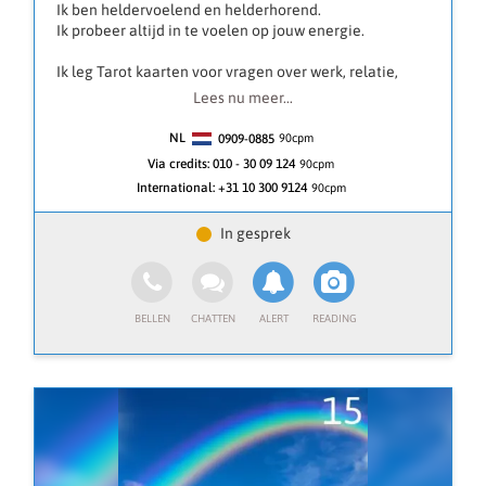
Ik ben heldervoelend en helderhorend.
worden, omdat u dan nog niet zover bent in dat proces.
Ik probeer altijd in te voelen op jouw energie.
Ik ben er voor jou❣️
Ik leg Tarot kaarten voor vragen over werk, relatie,
Talen Nederlands - Engels
liefde, Voor alles waar jij in je leven op vastloopt kan ik
Lees nu meer...
ook op pendelen. En soms mogen er ook
boodschappen doorkomen van overleden dierbaren.
NL
0909-0885
90
cpm
Samen met mijn gidsen en engelen geef ik
Via credits:
010 - 30 09 124
90cpm
antwoorden, inzichten.
International:
+31 10 300 9124
90cpm