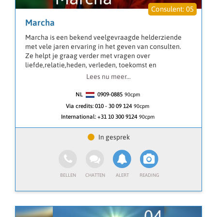
Ontvang advies met Coach Rose, medium, en krijg
05
helderheid over werk, relaties, beschikbaar via deze
Marcha
spirituele/paranormale advieslijn.
Marcha is een bekend veelgevraagde helderziende
met vele jaren ervaring in het geven van consulten.
Ze helpt je graag verder met vragen over
liefde,relatie,heden, verleden, toekomst en
zielsliefdes.
Lees nu meer...
Maar ook voor jouw spirituele ontwikkeling kun je bij
Marcha terecht.
NL
0909-0885
90
cpm
Door middel van heel zuiver invoelen ziet Marcha al
Via credits:
010 - 30 09 124
90cpm
snel de kern van jou vraag.💖
International:
+31 10 300 9124
90cpm