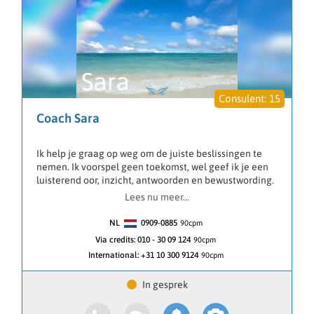
15
Coach Sara
Ik help je graag op weg om de juiste beslissingen te
nemen. Ik voorspel geen toekomst, wel geef ik je een
luisterend oor, inzicht, antwoorden en bewustwording.
Waar ik vooral in gespecialiseerd ben is om blokkades
Lees nu meer...
weg te halen die uit je verleden komen waardoor je nu
niet de juiste beslissingen kan nemen.
NL
0909-0885
90
cpm
Met mijn ervaring kan ik je helpen inzicht geven in
Via credits:
010 - 30 09 124
90cpm
liefde, relaties, werk en financiën, door problemen uit
International:
+31 10 300 9124
90cpm
het verleden samen op te lossen.
Je kan mij alles vragen over je verleden en als coach
gaan we samen op zoek naar antwoorden voor de
toekomst.
Ik doe geen kaartlegging en toekomstvoorspellingen.