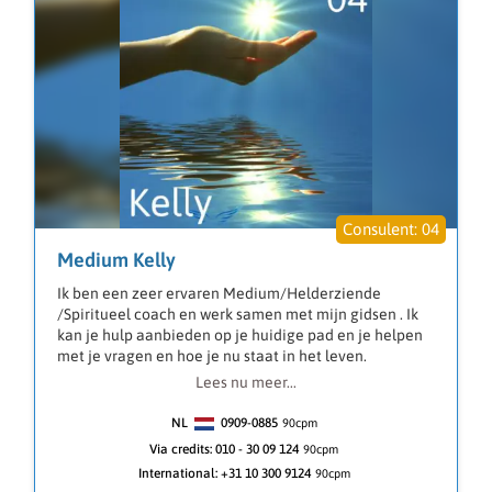
04
Medium Kelly
Ik ben een zeer ervaren Medium/Helderziende
/Spiritueel coach en werk samen met mijn gidsen . Ik
kan je hulp aanbieden op je huidige pad en je helpen
met je vragen en hoe je nu staat in het leven.
Lees nu meer...
Ik kijk meestal even terug om je vertrouwen te winnen
zodat je weet dat ik ben wie ik zeg dat ik ben. Alles wat
NL
0909-0885
90
cpm
wij bespreken zal ook tussen ons blijven.
Via credits:
010 - 30 09 124
90cpm
International:
+31 10 300 9124
90cpm
Ik heb gaandeweg het besef gekregen dat ik veel met