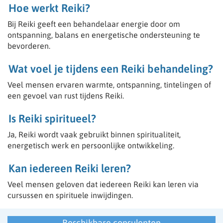
Hoe werkt Reiki?
Wij zijn op zoek naar gemotiveerde consulenten.
Spreekt onderstaande je aan, vul het vacature
Bij Reiki geeft een behandelaar energie door om
formulier in en we zullen contact opnemen voor een
ontspanning, balans en energetische ondersteuning te
gesprek.
bevorderen.
Kun jij of ben jij o.a.:
Wat voel je tijdens een Reiki behandeling?
- Zelfstandig ondernemer
- Helderziend
Veel mensen ervaren warmte, ontspanning, tintelingen of
- Medium
een gevoel van rust tijdens Reiki.
- Paragnost
- Spiritueel
Is Reiki spiritueel?
- Kaartleggen wel belangrijk dat er dan ook een gave is
bv Helderziend
Ja, Reiki wordt vaak gebruikt binnen spiritualiteit,
- Spiritueel en paranormaal begaafd
energetisch werk en persoonlijke ontwikkeling.
- Thuis in de wet van aantrekking.
- Lichtwerker
- Astroloog
Kan iedereen Reiki leren?
- Channeling
- Aura lezen
Veel mensen geloven dat iedereen Reiki kan leren via
- Nummeroloog/ Astroloog
cursussen en spirituele inwijdingen.
- Pendelaar
- Fotoreading
- Sjamaan
Beschikbare consulenten