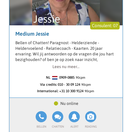
07
Medium Jessie
Bellen of Chatten! Paragnost - Helderziende -
Heldervoelend - Relatiecoach - Kaarten. 20 jaar
ervaring. Wil jij antwoorden op de vragen die jou hart
bezighouden? of ben je op zoek naar inzicht,
helderheid en richting in je leven. Specialist op het
Lees nu meer...
gebied van Narcisme. Ze werkt met de Lenormand
kaarten om inzicht te krijgen in je vragen en te kijken
NL
0909-0885
90
cpm
waar je kansen liggen, relatievragen en liefdesadvies
Via credits:
010 - 30 09 124
90cpm
of problemen. Daarnaast werkt ze ook met de pendel.
International:
+31 10 300 9124
90cpm
Jessie heeft 20 jaar ervaring als Coach. U kunt Jessie
vragen stellen over familie, werk en financiën.
Ik sta voor je klaar om je te begeleiden op jouw pad
naar inzicht balans en rust.
Betrouwbaar Medium consult.