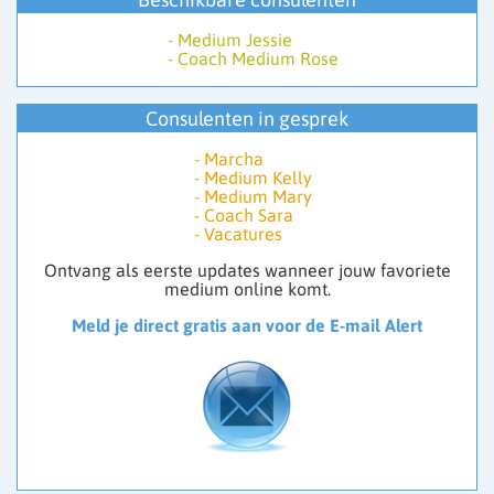
- Reiki
“We selecteren onze medewerkers met zorg”
-
Medium Jessie
-
Coach Medium Rose
Consulenten in gesprek
Wij bieden je een professionele werkomgeving waarin
je talenten tot hun recht komen.
-
Marcha
👉 Meld je aan en start direct met werken vanuit jouw
-
Medium Kelly
intuïtie.
-
Medium Mary
-
Coach Sara
Wil je consulent worden? Klik op ‘Vacature’ via het
-
Vacatures
menu om je aan te melden.
Ontvang als eerste updates wanneer jouw favoriete
medium online komt.
Meld je direct gratis aan voor de E-mail Alert