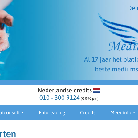
De 
Al 17 jaar hét plat
beste mediums
Nederlandse credits
010 - 300 9124
(€ 0,90 pm)
atconsult
Fotoreading
Credits
Meer info
rten