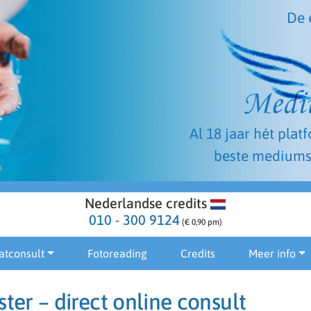
De 
Al 18 jaar hét plat
beste mediums
Nederlandse credits
010 - 300 9124
(€ 0,90 pm)
atconsult
Fotoreading
Credits
Meer info
er – direct online consult