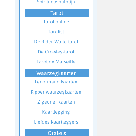
Spirituele hulplijn
Tarot
Tarot online
Tarotist
De Rider-Waite tarot
De Crowley-tarot
Tarot de Marseille
Waarzegkaarten
Lenormand kaarten
Kipper waarzegkaarten
Zigeuner kaarten
Kaartlegging
Liefdes Kaartleggers
Orakels