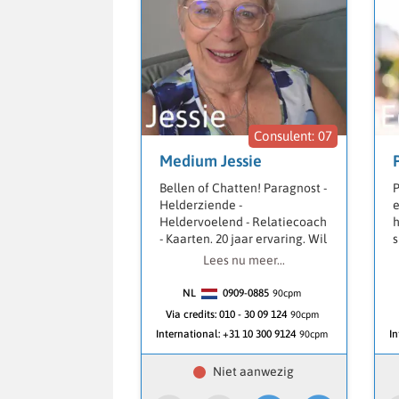
07
Medium Jessie
Bellen of Chatten! Paragnost -
P
Helderziende -
e
Heldervoelend - Relatiecoach
h
- Kaarten. 20 jaar ervaring. Wil
s
jij antwoorden op de vragen
L
Lees nu meer...
die jou hart bezighouden? of
k
ben je op zoek naar inzicht,
i
NL
0909-0885
90
cpm
helderheid en richting in je
r
Via credits:
010 - 30 09 124
90cpm
leven. Specialist op het
e
International:
+31 10 300 9124
In
90cpm
gebied van Narcisme. Ze
v
werkt met de Lenormand
h
kaarten om inzicht te krijgen
d
in je vragen en te kijken waar
H