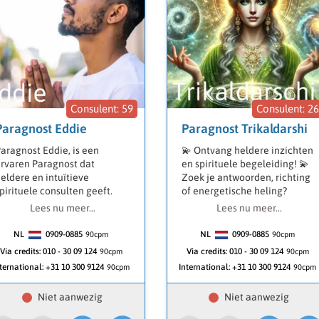
59
2
Paragnost Eddie
Paragnost Trikaldarshi
aragnost Eddie, is een
💫 Ontvang heldere inzichten
rvaren Paragnost dat
en spirituele begeleiding! 💫
eldere en intuïtieve
Zoek je antwoorden, richting
pirituele consulten geeft.
of energetische heling?
evenskeuze door snel tot de
Als paragnost, spirituele
Lees nu meer...
Lees nu meer...
ern te komen en duidelijke
coach, kaartlegster en healer
nzichten bied. Eddie zijn
sta ik voor je klaar met
NL
0909-0885
NL
0909-0885
90
cpm
90
cpm
eadings worden ervaren als
eerlijke en zuivere
Via credits:
010 - 30 09 124
Via credits:
010 - 30 09 124
90cpm
90cpm
erlijk, direct en
boodschappen.
ternational:
+31 10 300 9124
International:
+31 10 300 9124
90cpm
90cpm
erhelderend, met praktische
andvatten voor het
🔮 Diepgaande inzichten en
agelijkse leven. Helderziend
energieafstemming
elderhorend voelend en
paranormaal deskundig.