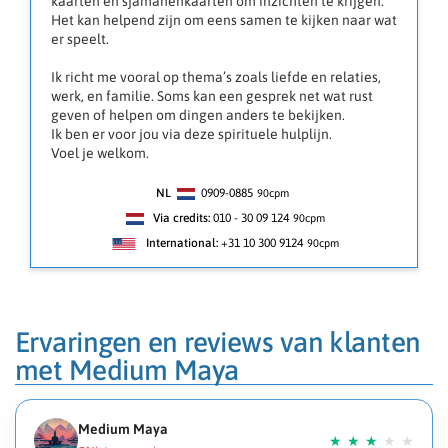
kaarten en sjamanenkaarten om inzichten te krijgen.
Het kan helpend zijn om eens samen te kijken naar wat
er speelt.
Ik richt me vooral op thema’s zoals liefde en relaties,
werk, en familie. Soms kan een gesprek net wat rust
geven of helpen om dingen anders te bekijken.
Ik ben er voor jou via deze spirituele hulplijn.
Voel je welkom.
NL
0909-0885
90
cpm
Via credits:
010 - 30 09 124
90cpm
International:
+31 10 300 9124
90cpm
Ervaringen en reviews van klanten
met Medium Maya
Medium Maya