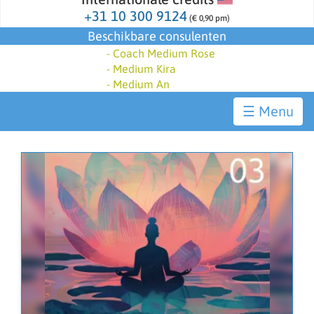
+31 10 300 9124
(€ 0,90 pm)
Beschikbare consulenten
-
Coach Medium Rose
-
Medium Kira
-
Medium An
☰