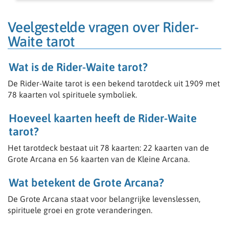
• Je bent empathisch en integer
• Je kunt goed aanvoelen wat iemand nodig heeft
• Je communiceert duidelijk en professioneel
Veelgestelde vragen over Rider-
• Ervaring met coaching of spiritualiteit
Waite tarot
Wat je krijgt
• Volledig flexibel werken (waar en wanneer jij wilt)
Wat is de Rider-Waite tarot?
• Werken vanuit huis
• Onderdeel van een professioneel platform
De Rider-Waite tarot is een bekend tarotdeck uit 1909 met
78 kaarten vol spirituele symboliek.
Wij zijn op zoek naar gemotiveerde consulenten.
Hoeveel kaarten heeft de Rider-Waite
Spreekt onderstaande je aan, vul het vacature
formulier in en we zullen contact opnemen voor een
tarot?
gesprek.
Het tarotdeck bestaat uit 78 kaarten: 22 kaarten van de
Kun jij of ben jij o.a.:
Grote Arcana en 56 kaarten van de Kleine Arcana.
- Zelfstandig ondernemer
- Helderziend
Wat betekent de Grote Arcana?
- Medium
- Paragnost
De Grote Arcana staat voor belangrijke levenslessen,
- Spiritueel
spirituele groei en grote veranderingen.
- Kaartleggen wel belangrijk dat er dan ook een gave is
bv Helderziend