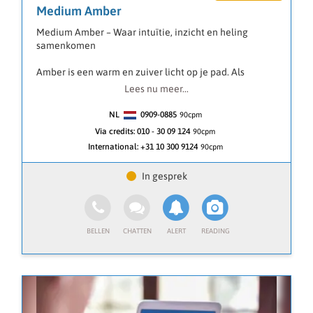
Medium Amber
Warme groet,
Medium Amber – Waar intuïtie, inzicht en heling
An🌷
samenkomen
Amber is een warm en zuiver licht op je pad. Als
ervaren medium werkt zij met een diepe verbinding
Lees nu meer...
tussen Lenormand kaarten, engelenkaarten en haar
helderziende en heldervoelende gaven. Met haar
NL
0909-0885
90
cpm
zuivere intuïtie ziet zij verder dan woorden, en voelt
Via credits:
010 - 30 09 124
90cpm
zij precies aan wat er in jouw energie speelt.
International:
+31 10 300 9124
90cpm
Elke reading met Amber brengt duidelijkheid, rust en
richting. Ze helpt je om inzichten te krijgen in liefde,
relaties, toekomst en levenskeuzes – altijd met
respect, eerlijkheid en licht.