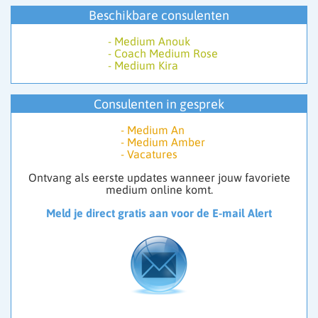
intuïtie.
Beschikbare consulenten
Wil je consulent worden? Klik op ‘Vacature’ via het
-
Medium Anouk
menu om je aan te melden.
-
Coach Medium Rose
-
Medium Kira
Consulenten in gesprek
-
Medium An
-
Medium Amber
-
Vacatures
Ontvang als eerste updates wanneer jouw favoriete
medium online komt.
Meld je direct gratis aan voor de E-mail Alert