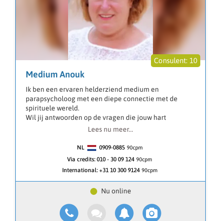
10
Medium Anouk
Ik ben een ervaren helderziend medium en
parapsycholoog met een diepe connectie met de
spirituele wereld.
Wil jij antwoorden op de vragen die jouw hart
bezighouden?
Lees nu meer...
Met liefdevolle energieën help ik je graag bij:
NL
0909-0885
90
cpm
• Relaties & Liefde: Ontdek de dynamiek van je
Via credits:
010 - 30 09 124
90cpm
relaties, hoe je elkaar aanvult en wat je van elkaar
International:
+31 10 300 9124
90cpm
kunt leren.
• Levensvragen: Vind geluk, rust, acceptatie, zingeving,
vrede, welzijn en liefde in je leven.
• Inzicht in je relatie: Krijg diepgaand inzicht in je
relatie en hoe je je met je partner verbindt.
• Tarot: Laat de kaarten je begeleiden en ontdek de