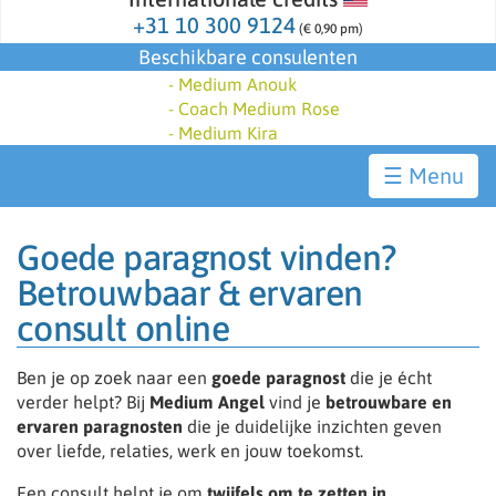
+31 10 300 9124
(€ 0,90 pm)
Beschikbare consulenten
-
Medium Anouk
-
Coach Medium Rose
-
Medium Kira
☰
Goede paragnost vinden?
Betrouwbaar & ervaren
consult online
Ben je op zoek naar een
goede paragnost
die je écht
verder helpt? Bij
Medium Angel
vind je
betrouwbare en
ervaren paragnosten
die je duidelijke inzichten geven
over liefde, relaties, werk en jouw toekomst.
Een consult helpt je om
twijfels om te zetten in