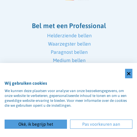
Bel met een Professional
Helderziende bellen
Waarzegster bellen
Paragnost bellen
Medium bellen
Telefonisch medium
Bel Mediums & Paragnosten Online
Wij gebruiken cookies
We kunnen deze plaatsen voor analyse van onze bezoekersgegevens, om
onze website te verbeteren, gepersonaliseerde inhoud te tonen en om u een
geweldige website-ervaring te bieden. Voor meer informatie over de cookies
Chat met een Professional
die we gebruiken opent u de instellingen.
Helderziende chat
Oké, ik begrijp het
Pas voorkeuren aan
Waarzegster chat
Paragnosten chat