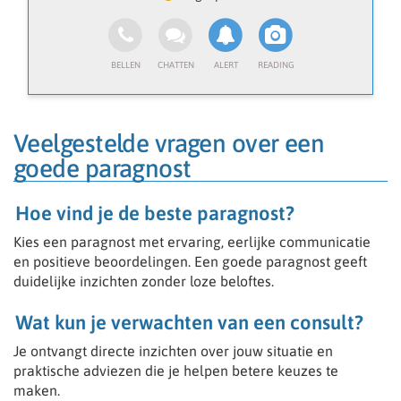
• Inzicht geven in hun situatie
• Werken met intuïtie, empathie en respect
• Een veilige en vertrouwde omgeving bieden
Wat we zoeken
• Je bent empathisch en integer
• Je kunt goed aanvoelen wat iemand nodig heeft
• Je communiceert duidelijk en professioneel
Veelgestelde vragen over een
• Ervaring met coaching of spiritualiteit
goede paragnost
Wat je krijgt
• Volledig flexibel werken (waar en wanneer jij wilt)
Hoe vind je de beste paragnost?
• Werken vanuit huis
• Onderdeel van een professioneel platform
Kies een paragnost met ervaring, eerlijke communicatie
en positieve beoordelingen. Een goede paragnost geeft
duidelijke inzichten zonder loze beloftes.
Wij zijn op zoek naar gemotiveerde consulenten.
Spreekt onderstaande je aan, vul het vacature
Wat kun je verwachten van een consult?
formulier in en we zullen contact opnemen voor een
gesprek.
Je ontvangt directe inzichten over jouw situatie en
praktische adviezen die je helpen betere keuzes te
Kun jij of ben jij o.a.:
- Zelfstandig ondernemer
maken.