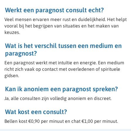
- Helderziend
- Medium
Werkt een paragnost consult echt?
- Paragnost
- Spiritueel
Veel mensen ervaren meer rust en duidelijkheid. Het helpt
- Kaartleggen wel belangrijk dat er dan ook een gave is
vooral bij het begrijpen van situaties en het maken van
bv Helderziend
keuzes.
- Spiritueel en paranormaal begaafd
- Thuis in de wet van aantrekking.
Wat is het verschil tussen een medium en
- Lichtwerker
- Astroloog
paragnost?
- Channeling
Een paragnost werkt met intuïtie en energie. Een medium
- Aura lezen
- Nummeroloog/ Astroloog
richt zich vaak op contact met overledenen of spirituele
- Pendelaar
gidsen.
- Fotoreading
- Sjamaan
Kan ik anoniem een paragnost spreken?
- Reiki
“We selecteren onze medewerkers met zorg”
Ja, alle consulten zijn volledig anoniem en discreet.
Wat kost een consult?
Wij bieden je een professionele werkomgeving waarin
Bellen kost €0,90 per minuut en chat €1,00 per minuut.
je talenten tot hun recht komen.
👉 Meld je aan en start direct met werken vanuit jouw