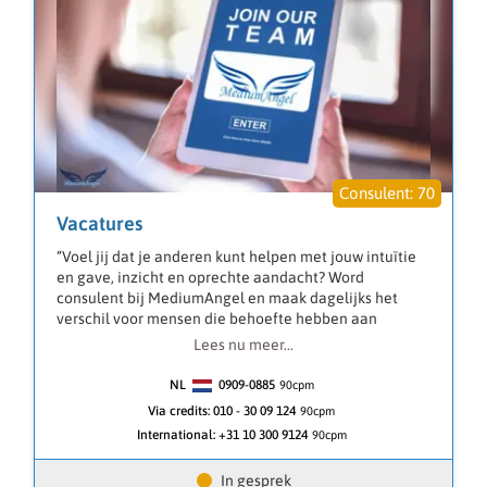
70
Vacatures
“Voel jij dat je anderen kunt helpen met jouw intuïtie
en gave, inzicht en oprechte aandacht? Word
consulent bij MediumAngel en maak dagelijks het
verschil voor mensen die behoefte hebben aan
duidelijke en respectvolle begeleiding.”
Lees nu meer...
Bij MediumAngel draait het om echte connectie. Als
consulent bied je mensen een luisterend oor, maar
NL
0909-0885
90
cpm
vooral heldere inzichten, begeleiding en
Via credits:
010 - 30 09 124
90cpm
ondersteuning op momenten dat zij dit nodig hebben.
International:
+31 10 300 9124
90cpm
Wat je doet
• Mensen begeleiden via telefoon of chat