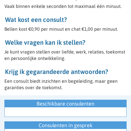
- Spiritueel en paranormaal begaafd
Vaak binnen enkele seconden tot maximaal één minuut.
- Thuis in de wet van aantrekking.
- Lichtwerker
Wat kost een consult?
- Astroloog
- Channeling
Bellen kost €0,90 per minuut en chat €1,00 per minuut.
- Aura lezen
- Nummeroloog/ Astroloog
Welke vragen kan ik stellen?
- Pendelaar
- Fotoreading
Je kunt vragen stellen over liefde, werk, relaties, toekomst
- Sjamaan
en persoonlijke ontwikkeling.
- Reiki
“We selecteren onze medewerkers met zorg”
Krijg ik gegarandeerde antwoorden?
Een consult biedt inzichten en begeleiding, maar geen
garanties over de toekomst.
Wij bieden je een professionele werkomgeving waarin
je talenten tot hun recht komen.
👉 Meld je aan en start direct met werken vanuit jouw
Beschikbare consulenten
intuïtie.
Wil je consulent worden? Klik op ‘Vacature’ via het
menu om je aan te melden.
Consulenten in gesprek