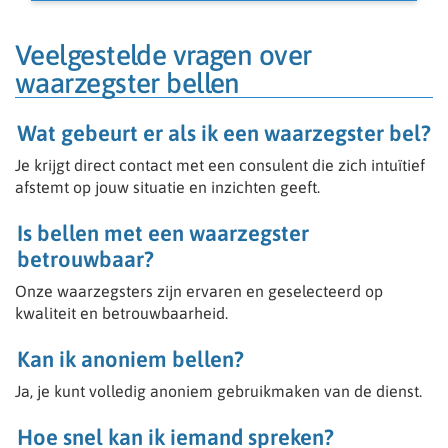
• Je bent empathisch en integer
• Je kunt goed aanvoelen wat iemand nodig heeft
• Je communiceert duidelijk en professioneel
Veelgestelde vragen over
• Ervaring met coaching of spiritualiteit
waarzegster bellen
Wat je krijgt
• Volledig flexibel werken (waar en wanneer jij wilt)
Wat gebeurt er als ik een waarzegster bel?
• Werken vanuit huis
• Onderdeel van een professioneel platform
Je krijgt direct contact met een consulent die zich intuïtief
afstemt op jouw situatie en inzichten geeft.
Wij zijn op zoek naar gemotiveerde consulenten.
Is bellen met een waarzegster
Spreekt onderstaande je aan, vul het vacature
formulier in en we zullen contact opnemen voor een
betrouwbaar?
gesprek.
Onze waarzegsters zijn ervaren en geselecteerd op
Kun jij of ben jij o.a.:
kwaliteit en betrouwbaarheid.
- Zelfstandig ondernemer
- Helderziend
Kan ik anoniem bellen?
- Medium
- Paragnost
Ja, je kunt volledig anoniem gebruikmaken van de dienst.
- Spiritueel
- Kaartleggen wel belangrijk dat er dan ook een gave is
Hoe snel kan ik iemand spreken?
bv Helderziend