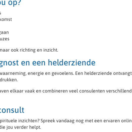
ou op?
s
ekomst
gaan
euzes
aar ook richting en inzicht.
agnost en een helderziende
 waarneming, energie en gevoelens. Een helderziende ontvangt
ndrukken.
 gaven elkaar vaak en combineren veel consulenten verschillen
consult
 spirituele inzichten? Spreek vandaag nog met een ervaren onli
ie jou verder helpt.