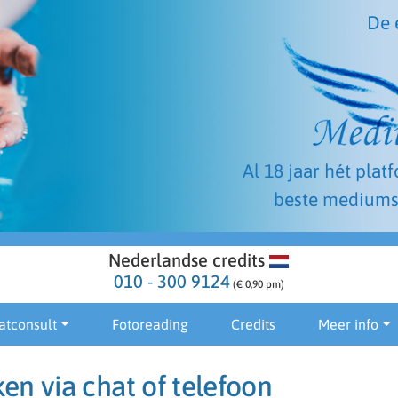
De 
Al 18 jaar hét plat
beste mediums
Nederlandse credits
010 - 300 9124
(€ 0,90 pm)
atconsult
Fotoreading
Credits
Meer info
en via chat of telefoon