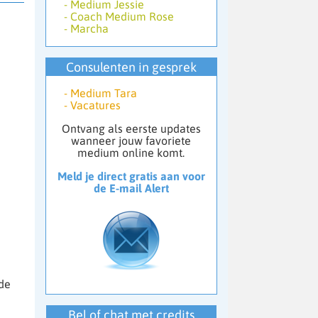
-
Medium Jessie
-
Coach Medium Rose
-
Marcha
Consulenten in gesprek
-
Medium Tara
-
Vacatures
Ontvang als eerste updates
wanneer jouw favoriete
medium online komt.
Meld je direct gratis aan voor
de E-mail Alert
de
Bel of chat met credits