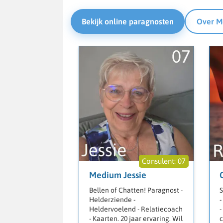
Bekijk online paragnosten
Over M
07
Medium Jessie
Bellen of Chatten! Paragnost -
S
Helderziende -
-
Heldervoelend - Relatiecoach
-
- Kaarten. 20 jaar ervaring. Wil
c