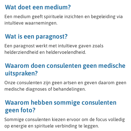
- Fotoreading
Wat doet een medium?
- Sjamaan
- Reiki
Een medium geeft spirituele inzichten en begeleiding via
“We selecteren onze medewerkers met zorg”
intuïtieve waarnemingen.
Wat is een paragnost?
Wij bieden je een professionele werkomgeving waarin
Een paragnost werkt met intuïtieve gaven zoals
je talenten tot hun recht komen.
👉 Meld je aan en start direct met werken vanuit jouw
helderziendheid en heldervoelendheid.
intuïtie.
Waarom doen consulenten geen medische
Wil je consulent worden? Klik op ‘Vacature’ via het
uitspraken?
menu om je aan te melden.
Onze consulenten zijn geen artsen en geven daarom geen
medische diagnoses of behandelingen.
Waarom hebben sommige consulenten
geen foto?
Sommige consulenten kiezen ervoor om de focus volledig
op energie en spirituele verbinding te leggen.