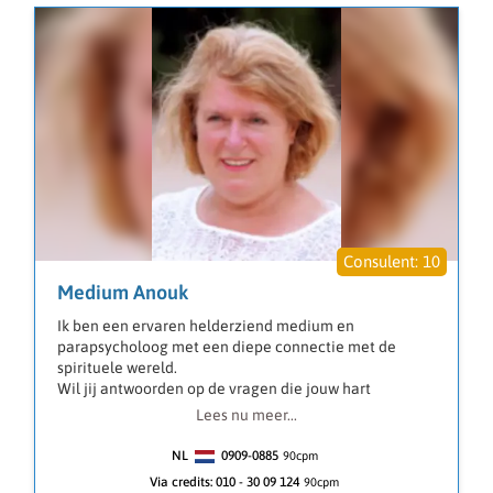
10
Medium Anouk
Ik ben een ervaren helderziend medium en
parapsycholoog met een diepe connectie met de
spirituele wereld.
Wil jij antwoorden op de vragen die jouw hart
bezighouden?
Lees nu meer...
Met liefdevolle energieën help ik je graag bij:
NL
0909-0885
90
cpm
• Relaties & Liefde: Ontdek de dynamiek van je
Via credits:
010 - 30 09 124
90cpm
relaties, hoe je elkaar aanvult en wat je van elkaar