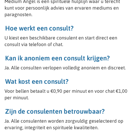
Medium Angel is een spirituele hulplijn waar u terecht
kunt voor persoonlijk advies van ervaren mediums en
paragnosten.
Wij zijn op zoek naar gemotiveerde consulenten.
Spreekt onderstaande je aan, vul het vacature
Hoe werkt een consult?
formulier in en we zullen contact opnemen voor een
gesprek.
U kiest een beschikbare consulent en start direct een
consult via telefoon of chat.
Kun jij of ben jij o.a.:
- Zelfstandig ondernemer
- Helderziend
Kan ik anoniem een consult krijgen?
- Medium
Ja. Alle consulten verlopen volledig anoniem en discreet.
- Paragnost
- Spiritueel
- Kaartleggen wel belangrijk dat er dan ook een gave is
Wat kost een consult?
bv Helderziend
- Spiritueel en paranormaal begaafd
Voor bellen betaalt u €0,90 per minuut en voor chat €1,00
- Thuis in de wet van aantrekking.
per minuut.
- Lichtwerker
- Astroloog
Zijn de consulenten betrouwbaar?
- Channeling
- Aura lezen
Ja. Alle consulenten worden zorgvuldig geselecteerd op
- Nummeroloog/ Astroloog
ervaring, integriteit en spirituele kwaliteiten.
- Pendelaar