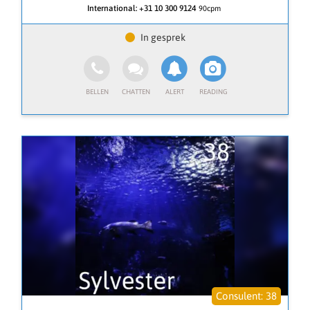
International:
+31 10 300 9124
90cpm
kunt leren.
• Levensvragen: Vind geluk, rust, acceptatie, zingeving,
vrede, welzijn en liefde in je leven.
• Inzicht in je relatie: Krijg diepgaand inzicht in je
relatie en hoe je je met je partner verbindt.
• Tarot: Laat de kaarten je begeleiden en ontdek de
verborgen betekenis achter hun symbolen.
• Helderziendheid & Helderwetendheid: Ervaar
paranormale inzichten en voorspellingen die je verder
helpen op je pad.
• Rouwverwerking: Deel je rouwproces in een veilige
omgeving en samen vinden we steun.
• Financiën & Carrière: Ontdek nieuwe mogelijkheden
en vind de juiste richting in je werk.
• Privéproblemen & Familiezaken: Ontvang helderheid
en inzicht in uitdagende situaties.
• Kinderen & Opvoeding: Krijg begeleiding bij de
opvoeding van je kinderen en ontdek hun unieke
talenten.
• Voeding & Welzijn: Leer hoe je je lichaam kunt
voeden en in balans kunt brengen.
• Zakelijke uitdagingen & Sollicitaties: Ontvang advies
38
en ondersteuning bij het bereiken van je doelen.