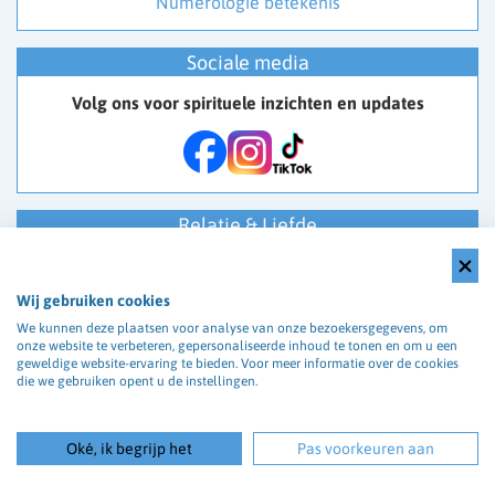
Numerologie betekenis
Sociale media
Volg ons voor spirituele inzichten en updates
Relatie & Liefde
Twijfel je over je relatie of zit je met vragen waar je
geen antwoord op krijgt?
Wij gebruiken cookies
Praat met een
ervaren medium of paragnost
en krijg
We kunnen deze plaatsen voor analyse van onze bezoekersgegevens, om
direct inzicht in jouw situatie en gevoelens.
onze website te verbeteren, gepersonaliseerde inhoud te tonen en om u een
geweldige website-ervaring te bieden. Voor meer informatie over de cookies
die we gebruiken opent u de instellingen.
Oké, ik begrijp het
Pas voorkeuren aan