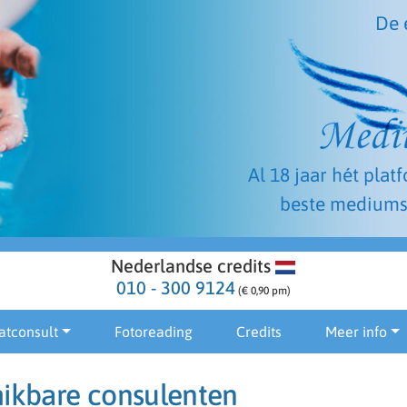
De 
Al 18 jaar hét plat
beste mediums
Nederlandse credits
010 - 300 9124
(€ 0,90 pm)
atconsult
Fotoreading
Credits
Meer info
hikbare consulenten