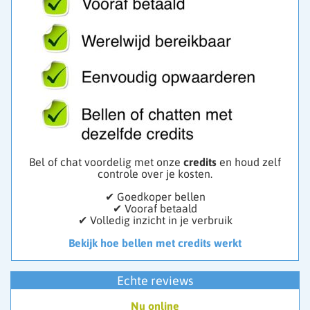
- Fotoreading
- Sjamaan
- Reiki
“We selecteren onze medewerkers met zorg”
Wij bieden je een professionele werkomgeving waarin
je talenten tot hun recht komen.
👉 Meld je aan en start direct met werken vanuit jouw
intuïtie.
Wil je consulent worden? Klik op ‘Vacature’ via het
Bel of chat voordelig met onze
credits
en houd zelf
menu om je aan te melden.
controle over je kosten.
✔ Goedkoper bellen
✔ Vooraf betaald
✔ Volledig inzicht in je verbruik
Bekijk hoe bellen met credits werkt
Echte reviews
Nu online