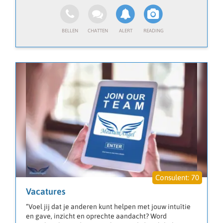
relaties, toekomst en levenskeuzes – altijd met
Neem dan contact met me op en laat je verrassen door
respect, eerlijkheid en licht.
de boodschappen die voor jou klaarliggen! Als
medium en helderziende helpt Medium Anouk je met
inzichten in liefde, toekomst en levensvragen,
bereikbaar via deze paranormale hulplijn.
Bedankt voor het vertrouwen
Anouk💕
70
Vacatures
“Voel jij dat je anderen kunt helpen met jouw intuïtie
en gave, inzicht en oprechte aandacht? Word