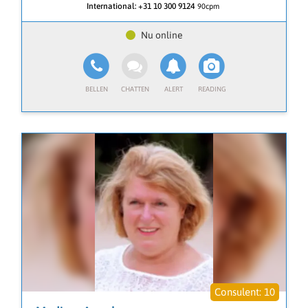
International:
+31 10 300 9124
90cpm
In mijn werk als medium stem ik me af op de bron en
jouw energie en help ik je om helderheid te krijgen in
situaties waar je zelf even niet uitkomt. Samen kijken
we naar wat er op een dieper niveau speelt. Waarom
bepaalde patronen zich herhalen, wat jouw gevoel je
probeert te vertellen en waar jouw kracht ligt. Ik geef
je inzichten die je helpen om dingen in een ander licht
te zien, zodat je weer beweging kunt voelen.
Ik ben heldervoelend en werk met diverse
kaartendecks. Geen zweverigheid, maar een nuchtere
en intuïtieve kijk op wat er in jouw leven speelt. Ik
combineer gevoel met praktische inzichten, zodat je
niet alleen begrijpt wat er speelt, maar ook weet wat
je ermee kunt doen in het dagelijks leven.
Je kunt bij mij terecht met vragen over liefde, werk,
persoonlijke ontwikkeling of gewoon wanneer je even
behoefte hebt aan bevestiging of richting. Soms heb je
alleen dat ene zetje nodig om weer vertrouwen te
voelen in jezelf en in de weg die je bewandelt.
10