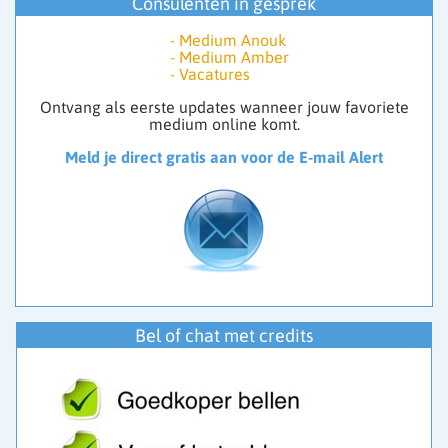
Consulenten in gesprek
-
Medium Anouk
Wij zijn op zoek naar gemotiveerde consulenten.
-
Medium Amber
Spreekt onderstaande je aan, vul het vacature
-
Vacatures
formulier in en we zullen contact opnemen voor een
Ontvang als eerste updates wanneer jouw favoriete
gesprek.
medium online komt.
Kun jij of ben jij o.a.:
Meld je direct gratis aan voor de E-mail Alert
- Zelfstandig ondernemer
- Helderziend
- Medium
- Paragnost
- Spiritueel
- Kaartleggen wel belangrijk dat er dan ook een gave is
bv Helderziend
- Spiritueel en paranormaal begaafd
- Thuis in de wet van aantrekking.
Bel of chat met credits
- Lichtwerker
- Astroloog
- Channeling
- Aura lezen
- Nummeroloog/ Astroloog
- Pendelaar