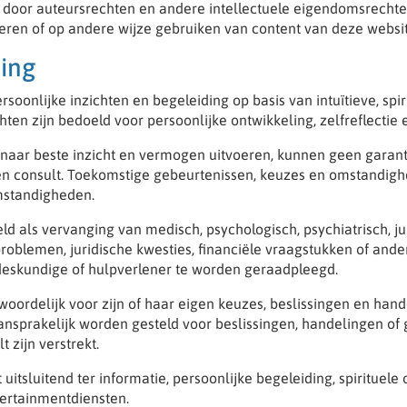
 door auteursrechten en andere intellectuele eigendomsrechten
eren of op andere wijze gebruiken van content van deze website
ning
rsoonlijke inzichten en begeleiding op basis van intuïtieve, s
hten zijn bedoeld voor persoonlijke ontwikkeling, zelfreflectie
ar beste inzicht en vermogen uitvoeren, kunnen geen garant
 een consult. Toekomstige gebeurtenissen, keuzes en omstandigh
omstandigheden.
d als vervanging van medisch, psychologisch, psychiatrisch, jur
roblemen, juridische kwesties, financiële vraagstukken of ander
e deskundige of hulpverlener te worden geraadpleegd.
antwoordelijk voor zijn of haar eigen keuzes, beslissingen en h
sprakelijk worden gesteld voor beslissingen, handelingen of g
t zijn verstrekt.
tsluitend ter informatie, persoonlijke begeleiding, spirituele 
ertainmentdiensten.