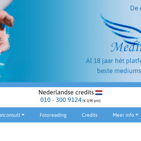
De 
Al 18 jaar hét plat
beste mediums
Nederlandse credits
010 - 300 9124
(€ 0,90 pm)
atconsult
Fotoreading
Credits
Meer info