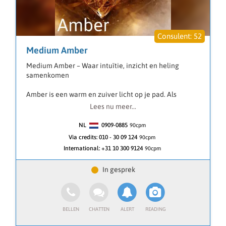
52
Medium Amber
Medium Amber – Waar intuïtie, inzicht en heling
samenkomen
Amber is een warm en zuiver licht op je pad. Als
ervaren medium werkt zij met een diepe verbinding
Lees nu meer...
tussen Lenormand kaarten, engelenkaarten en haar
helderziende en heldervoelende gaven. Met haar
NL
0909-0885
90
cpm
zuivere intuïtie ziet zij verder dan woorden, en voelt
Via credits:
010 - 30 09 124
90cpm
zij precies aan wat er in jouw energie speelt.
International:
+31 10 300 9124
90cpm
Elke reading met Amber brengt duidelijkheid, rust en
richting. Ze helpt je om inzichten te krijgen in liefde,
relaties, toekomst en levenskeuzes – altijd met
respect, eerlijkheid en licht.