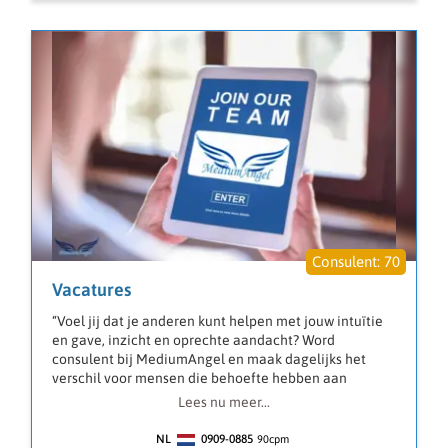
70
Vacatures
“Voel jij dat je anderen kunt helpen met jouw intuïtie
en gave, inzicht en oprechte aandacht? Word
consulent bij MediumAngel en maak dagelijks het
verschil voor mensen die behoefte hebben aan
duidelijke en respectvolle begeleiding.”
Lees nu meer...
Bij MediumAngel draait het om echte connectie. Als
consulent bied je mensen een luisterend oor, maar
NL
0909-0885
90
cpm