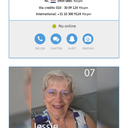
NL
0909-0885
90
cpm
🔮 Diepgaande inzichten en energieafstemming
Via credits:
010 - 30 09 124
90cpm
paranormaal deskundig.
International:
+31 10 300 9124
90cpm
○ Ik stem me af op jouw energie met mijn paranormale
gaven.
○ Gebruik van orakel- en tarotkaarten, de pendel en
chakra-diagnoses.
○ Inzichten over liefde, werk, zielsverbindingen en
levensvragen.
○ Hulp bij het oplossen van blokkades en het vinden
van balans.
🌟 Meer dan alleen inzichten
○ Praktische adviezen en rituelen afgestemd op de
natuurelementen.
○ Energetische zuivering en boodschappen van
engelen en spirituele gidsen.
💖 Een veilige plek voor jouw vragen
○ Je wordt gehoord, begrepen en gesteund.
○ Helderheid, kracht en spirituele groei staan centraal.