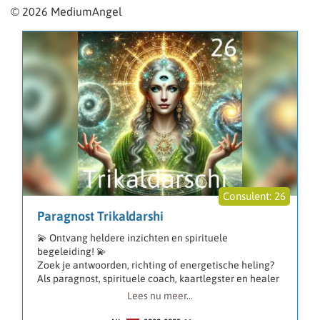
© 2026 MediumAngel
26
Paragnost Trikaldarshi
💫 Ontvang heldere inzichten en spirituele
begeleiding! 💫
Zoek je antwoorden, richting of energetische heling?
Als paragnost, spirituele coach, kaartlegster en healer
sta ik voor je klaar met eerlijke en zuivere
Lees nu meer...
boodschappen.