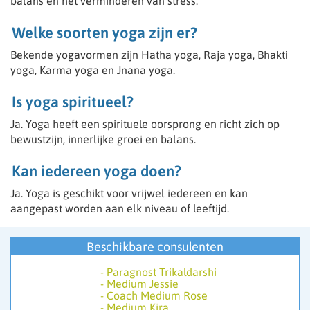
balans en het verminderen van stress.
gesprek.
Welke soorten yoga zijn er?
Kun jij of ben jij o.a.:
- Zelfstandig ondernemer
Bekende yogavormen zijn Hatha yoga, Raja yoga, Bhakti
- Helderziend
yoga, Karma yoga en Jnana yoga.
- Medium
- Paragnost
Is yoga spiritueel?
- Spiritueel
- Kaartleggen wel belangrijk dat er dan ook een gave is
Ja. Yoga heeft een spirituele oorsprong en richt zich op
bv Helderziend
bewustzijn, innerlijke groei en balans.
- Spiritueel en paranormaal begaafd
- Thuis in de wet van aantrekking.
Kan iedereen yoga doen?
- Lichtwerker
- Astroloog
Ja. Yoga is geschikt voor vrijwel iedereen en kan
- Channeling
- Aura lezen
aangepast worden aan elk niveau of leeftijd.
- Nummeroloog/ Astroloog
- Pendelaar
Beschikbare consulenten
- Fotoreading
- Sjamaan
-
Paragnost Trikaldarshi
- Reiki
-
Medium Jessie
“We selecteren onze medewerkers met zorg”
-
Coach Medium Rose
-
Medium Kira