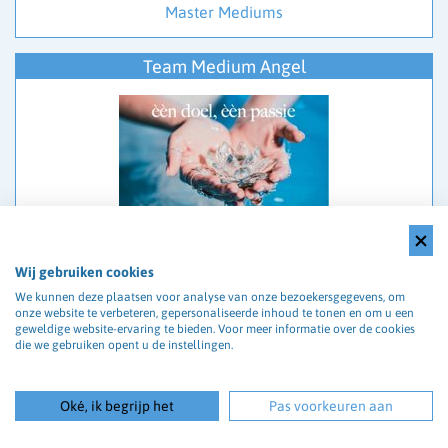
Master Mediums
Team Medium Angel
Heb jij een passie voor spiritualiteit en wil je anderen
Wij gebruiken cookies
helpen met jouw gave?
We kunnen deze plaatsen voor analyse van onze bezoekersgegevens, om
Sluit je aan bij ons team van
mediums en paragnosten
onze website te verbeteren, gepersonaliseerde inhoud te tonen en om u een
en werk flexibel vanuit huis.
geweldige website-ervaring te bieden. Voor meer informatie over de cookies
die we gebruiken opent u de instellingen.
Bekijk onze vacatures en word consulent
Oké, ik begrijp het
Pas voorkeuren aan
Nieuwsbrief