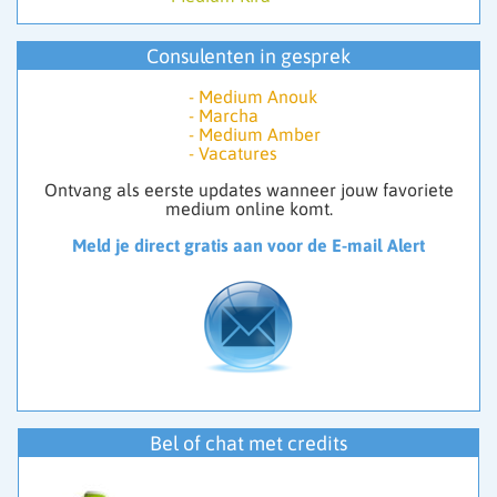
Wij bieden je een professionele werkomgeving waarin
Consulenten in gesprek
je talenten tot hun recht komen.
👉 Meld je aan en start direct met werken vanuit jouw
-
Medium Anouk
intuïtie.
-
Marcha
-
Medium Amber
Wil je consulent worden? Klik op ‘Vacature’ via het
-
Vacatures
menu om je aan te melden.
Ontvang als eerste updates wanneer jouw favoriete
medium online komt.
Meld je direct gratis aan voor de E-mail Alert
Bel of chat met credits