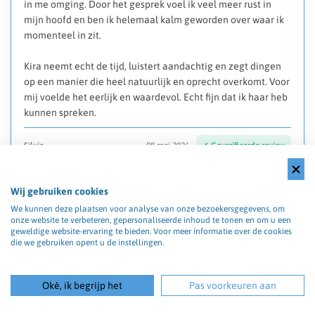
in me omging. Door het gesprek voel ik veel meer rust in
mijn hoofd en ben ik helemaal kalm geworden over waar ik
momenteel in zit.
Kira neemt echt de tijd, luistert aandachtig en zegt dingen
op een manier die heel natuurlijk en oprecht overkomt. Voor
mij voelde het eerlijk en waardevol. Echt fijn dat ik haar heb
kunnen spreken.
Silvie
08 mei 2026
Wij gebruiken cookies
Marcha
We kunnen deze plaatsen voor analyse van onze bezoekersgegevens, om
onze website te verbeteren, gepersonaliseerde inhoud te tonen en om u een
geweldige website-ervaring te bieden. Voor meer informatie over de cookies
Goed medium
die we gebruiken opent u de instellingen.
Anoniem
08 mei 2026
Oké, ik begrijp het
Pas voorkeuren aan