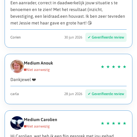
Een aanrader, correct in daadwerkelijk jouw situatie s te
benoemen en te zien! Met het resultaat (inzicht,
bevestiging, een leidraad.een houvast. Ik ben zeer tevreden
met Jessie met haar gave en grote hart! 😘
Corien
30 jun 2026
Medium Anouk
Dankjewel ❤️
carla
28 jun 2026
Medium Carolien
Hi Carolien, wat heb ik een fijn gesprek met jou gehad