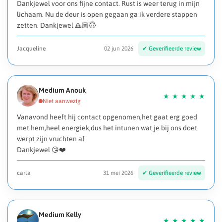
Dankjewel voor ons fijne contact. Rust is weer terug in mijn
lichaam. Nu de deur is open gegaan ga ik verdere stappen
zetten. Dankjewel 🙏🏼😇
Jacqueline
02 jun 2026
Medium Anouk
Vanavond heeft hij contact opgenomen,het gaat erg goed
met hem,heel energiek,dus het intunen wat je bij ons doet
werpt zijn vruchten af
Dankjewel 😘❤️
carla
31 mei 2026
Medium Kelly