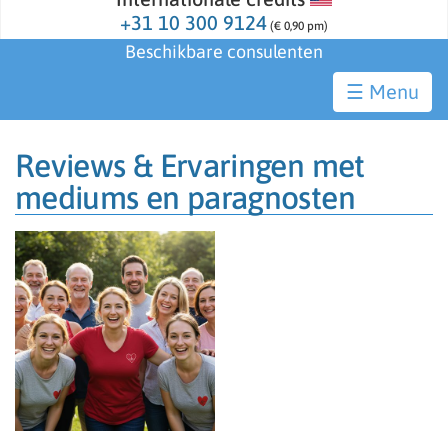
+31 10 300 9124
(€ 0,90 pm)
Beschikbare consulenten
☰
Reviews & Ervaringen met
mediums en paragnosten