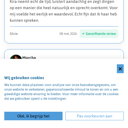
Kira neemt echt de tijd, luistert aandachtig en zegt dingen
op een manier die heel natuurlijk en oprecht overkomt. Voor
mij voelde het eerlijk en waardevol. Echt fijn dat ik haar heb
kunnen spreken.
Silvie
08 mei 2026
Marcha
Goed medium
Wij gebruiken cookies
We kunnen deze plaatsen voor analyse van onze bezoekersgegevens, om
Anoniem
08 mei 2026
onze website te verbeteren, gepersonaliseerde inhoud te tonen en om u een
geweldige website-ervaring te bieden. Voor meer informatie over de cookies
die we gebruiken opent u de instellingen.
Medium Dion
Oké, ik begrijp het
Pas voorkeuren aan
Vanaf het eerste moment voelde het contact met Medium